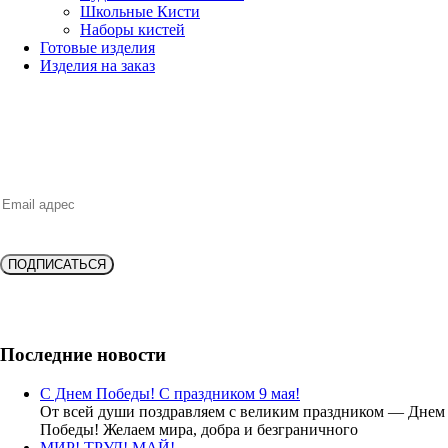
Школьные Кисти
Наборы кистей
Готовые изделия
Изделия на заказ
НОВИНКИ, ВЫГОДНЫЕ ПРЕДЛОЖЕНИЯ,
СКИДКИ, АКЦИИ и БОНУСЫ
ПОДПИСАТЬСЯ
Подпишитесь и получите
скидку 10%
на новую покупку!
Последние новости
С Днем Победы! С праздником 9 мая!
От всей души поздравляем с великим праздником — Днем
Победы! Желаем мира, добра и безграничного
МИР! ТРУД! МАЙ!