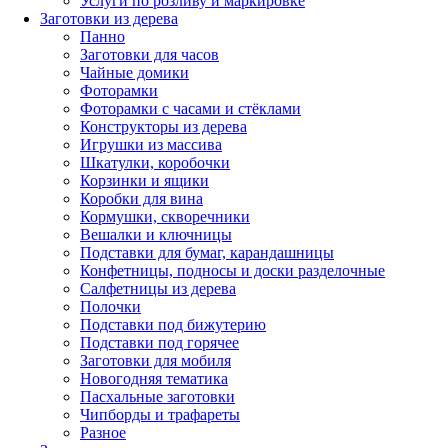
Услуги по розливу и маркировке
Заготовки из дерева
Панно
Заготовки для часов
Чайные домики
Фоторамки
Фоторамки с часами и стёклами
Конструкторы из дерева
Игрушки из массива
Шкатулки, коробочки
Корзинки и ящики
Коробки для вина
Кормушки, скворечники
Вешалки и ключницы
Подставки для бумаг, карандашницы
Конфетницы, подносы и доски разделочные
Салфетницы из дерева
Полочки
Подставки под бижутерию
Подставки под горячее
Заготовки для мобиля
Новогодняя тематика
Пасхальные заготовки
Чипборды и трафареты
Разное