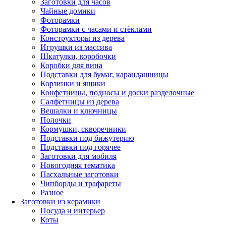
Заготовки для часов
Чайные домики
Фоторамки
Фоторамки с часами и стёклами
Конструкторы из дерева
Игрушки из массива
Шкатулки, коробочки
Коробки для вина
Подставки для бумаг, карандашницы
Корзинки и ящики
Конфетницы, подносы и доски разделочные
Салфетницы из дерева
Вешалки и ключницы
Полочки
Кормушки, скворечники
Подставки под бижутерию
Подставки под горячее
Заготовки для мобиля
Новогодняя тематика
Пасхальные заготовки
Чипборды и трафареты
Разное
Заготовки из керамики
Посуда и интерьер
Коты