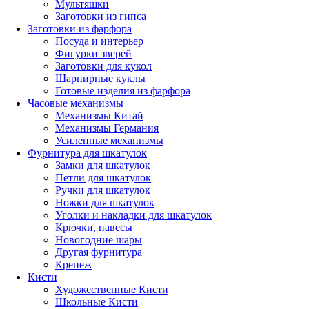
Мультяшки
Заготовки из гипса
Заготовки из фарфора
Посуда и интерьер
Фигурки зверей
Заготовки для кукол
Шарнирные куклы
Готовые изделия из фарфора
Часовые механизмы
Механизмы Китай
Механизмы Германия
Усиленные механизмы
Фурнитура для шкатулок
Замки для шкатулок
Петли для шкатулок
Ручки для шкатулок
Ножки для шкатулок
Уголки и накладки для шкатулок
Крючки, навесы
Новогодние шары
Другая фурнитура
Крепеж
Кисти
Художественные Кисти
Школьные Кисти