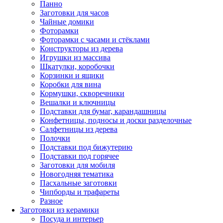
Панно
Заготовки для часов
Чайные домики
Фоторамки
Фоторамки с часами и стёклами
Конструкторы из дерева
Игрушки из массива
Шкатулки, коробочки
Корзинки и ящики
Коробки для вина
Кормушки, скворечники
Вешалки и ключницы
Подставки для бумаг, карандашницы
Конфетницы, подносы и доски разделочные
Салфетницы из дерева
Полочки
Подставки под бижутерию
Подставки под горячее
Заготовки для мобиля
Новогодняя тематика
Пасхальные заготовки
Чипборды и трафареты
Разное
Заготовки из керамики
Посуда и интерьер