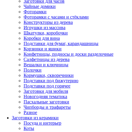
Заготовки для часов
Чайные домики
Фоторамки
Фоторамки с часами и стёклами
Конструкторы из дерева
Игрушки из массива
Шкатулки, коробочки
Коробки для вина
Подставки для бумаг, карандашницы
Корзинки и ящики
Конфетницы, подносы и доски разделочные
Салфетницы из дерева
Вешалки и ключницы
Полочки
Кормушки, скворечники
Подставки под бижутерию
Подставки под горячее
Заготовки для мобиля
Новогодняя тематика
Пасхальные заготовки
Чипборды и трафареты
Разное
Заготовки из керамики
Посуда и интерьер
Коты