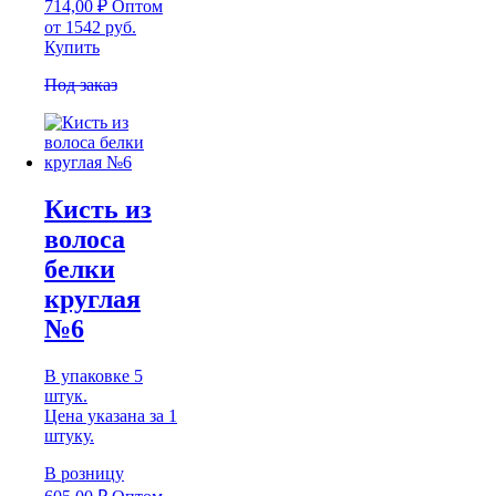
714,00
₽
Оптом
от 1542 руб.
Купить
Под заказ
Кисть из
волоса
белки
круглая
№6
В упаковке 5
штук.
Цена указана за 1
штуку.
В розницу