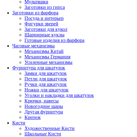
Мультяшки
Заготовки из гипса
Заготовки из фарфора
Посуда и интерьер
Фигурки зверей
Заготовки для кукол
Шарнирные куклы
Готовые изделия из фарфора
Часовые механизмы
Механизмы Китай
Механизмы Германия
Усиленные механизмы
Фурнитура для шкатулок
Замки для шкатулок
Петли для шкатулок
Ручки для шкатулок
Ножки для шкатулок
Уголки и накладки для шкатулок
Крючки, навесы
Новогодние шары
Другая фурнитура
Крепеж
Кисти
Художественные Кисти
Школьные Кисти