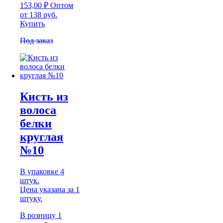
153,00
₽
Оптом
от 138 руб.
Купить
Под заказ
Кисть из
волоса
белки
круглая
№10
В упаковке 4
штук.
Цена указана за 1
штуку.
В розницу
1