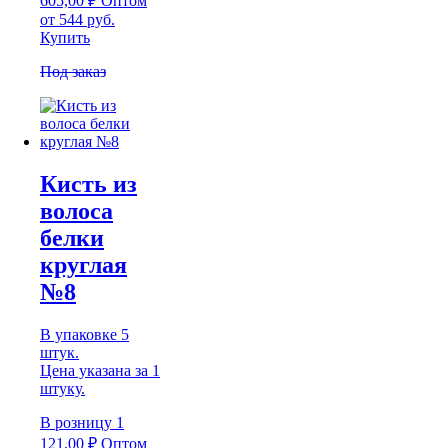
605,00
₽
Оптом
от 544 руб.
Купить
Под заказ
Кисть из
волоса
белки
круглая
№8
В упаковке 5
штук.
Цена указана за 1
штуку.
В розницу
1
121,00
₽
Оптом