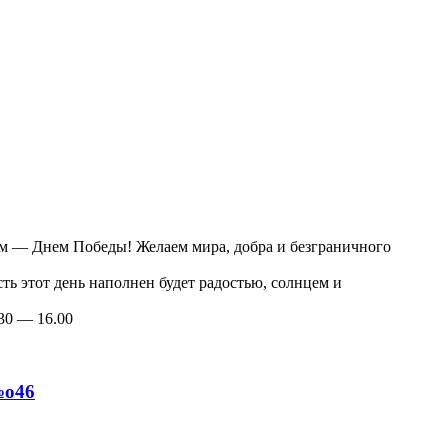
Подпишитесь и получите
скидку 10%
на новую покупку!
ом — Днем Победы! Желаем мира, добра и безграничного
ть этот день наполнен будет радостью, солнцем и
30 — 16.00
№о46