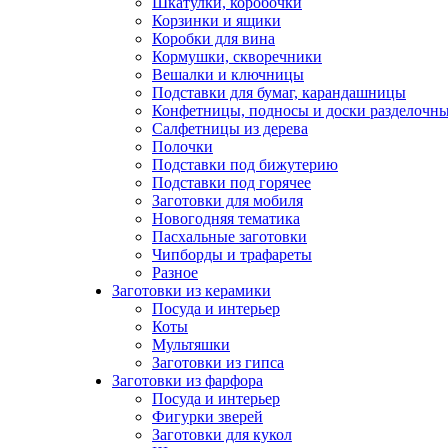
Шкатулки, коробочки
Корзинки и ящики
Коробки для вина
Кормушки, скворечники
Вешалки и ключницы
Подставки для бумаг, карандашницы
Конфетницы, подносы и доски разделочн
Салфетницы из дерева
Полочки
Подставки под бижутерию
Подставки под горячее
Заготовки для мобиля
Новогодняя тематика
Пасхальные заготовки
Чипборды и трафареты
Разное
Заготовки из керамики
Посуда и интерьер
Коты
Мультяшки
Заготовки из гипса
Заготовки из фарфора
Посуда и интерьер
Фигурки зверей
Заготовки для кукол