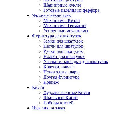
Шарнирные куклы
Готовые изделия из фарфора
Часовые механизмы
Механизмы Китай
Механизмы Германия
Усиленные механизмы
Фурнитура для шкатулок
Замки для шкатулок
Петли для шкатулок
Ручки для шкатулок
Ножки для шкатулок
Уголки и накладки для шкатулок
Крючки, навесы
Новогодние шары
Другая фурнитура
Крепеж
Кисти
Художественные Кисти
Школьные Кисти
Наборы кистей
Изделия на заказ