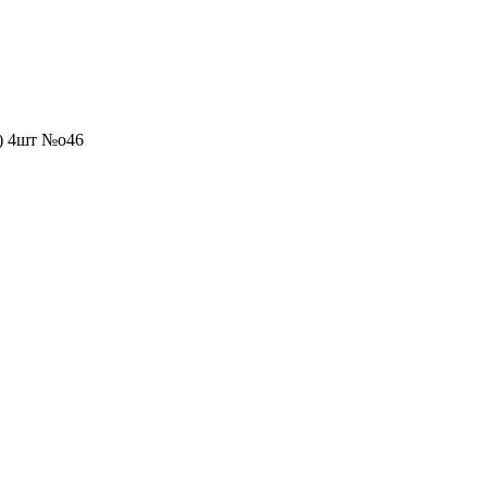
) 4шт №о46