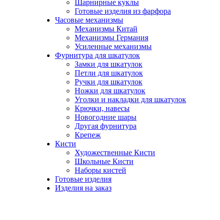
Шарнирные куклы
Готовые изделия из фарфора
Часовые механизмы
Механизмы Китай
Механизмы Германия
Усиленные механизмы
Фурнитура для шкатулок
Замки для шкатулок
Петли для шкатулок
Ручки для шкатулок
Ножки для шкатулок
Уголки и накладки для шкатулок
Крючки, навесы
Новогодние шары
Другая фурнитура
Крепеж
Кисти
Художественные Кисти
Школьные Кисти
Наборы кистей
Готовые изделия
Изделия на заказ
НОВИНКИ, В