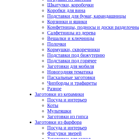
Шкатулки, коробочки
Коробки для вина
Подставки для бумаг, карандашницы
Корзинки и ящики
Конфетницы, подносы и доски разделочн
Салфетницы из дерева
Вешалки и ключницы
Полочки
Кормушки, скворечники
Подставки под бижутерию
Подставки под горячее
Заготовки для мобиля
Новогодняя тематика
Пасхальные заготовки
Чипборды и трафареты
Разное
Заготовки из керамики
Посуда и интерьер
Коты
Мультяшки
Заготовки из гипса
Заготовки из фарфора
Посуда и интерьер
Фигурки зверей
Заготовки для кукол