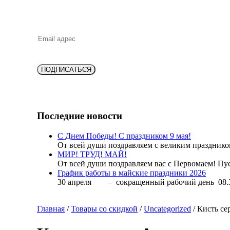
НОВИНКИ, В
ПОДПИСАТЬСЯ
Последние новости
С Днем Победы! С праздником 9 мая!
От всей души поздравляем с великим праздник
МИР! ТРУД! МАЙ!
От всей души поздравляем вас с Первомаем! Пус
График работы в майские праздники 2026
30 апреля – сокращенный рабочий день 08.
Главная
/
Товары со скидкой
/
Uncategorized
/ Кисть се