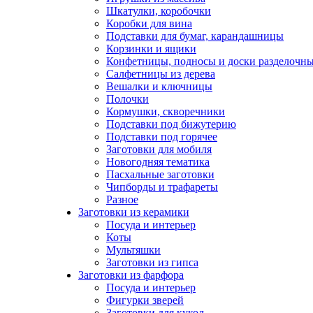
Шкатулки, коробочки
Коробки для вина
Подставки для бумаг, карандашницы
Корзинки и ящики
Конфетницы, подносы и доски разделочн
Салфетницы из дерева
Вешалки и ключницы
Полочки
Кормушки, скворечники
Подставки под бижутерию
Подставки под горячее
Заготовки для мобиля
Новогодняя тематика
Пасхальные заготовки
Чипборды и трафареты
Разное
Заготовки из керамики
Посуда и интерьер
Коты
Мультяшки
Заготовки из гипса
Заготовки из фарфора
Посуда и интерьер
Фигурки зверей
Заготовки для кукол