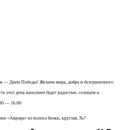
ЫГОДНЫЕ ПРЕДЛОЖЕНИЯ, СКИДКИ, АКЦ
Подпишитесь и получите
скидку 10%
на новую покупку!
ом — Днем Победы! Желаем мира, добра и безграничного
ть этот день наполнен будет радостью, солнцем и
30 — 16.00
рии «Аврора» из волоса белки, круглая, №7