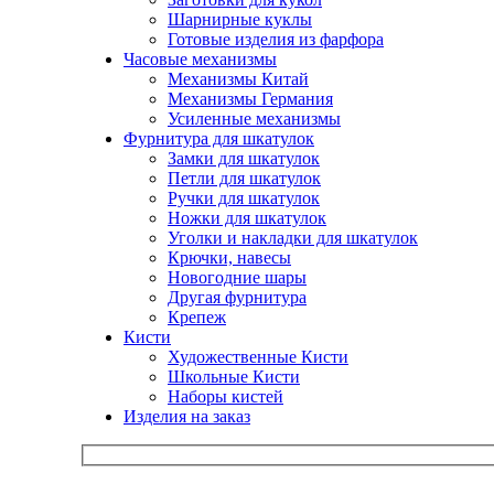
Шарнирные куклы
Готовые изделия из фарфора
Часовые механизмы
Механизмы Китай
Механизмы Германия
Усиленные механизмы
Фурнитура для шкатулок
Замки для шкатулок
Петли для шкатулок
Ручки для шкатулок
Ножки для шкатулок
Уголки и накладки для шкатулок
Крючки, навесы
Новогодние шары
Другая фурнитура
Крепеж
Кисти
Художественные Кисти
Школьные Кисти
Наборы кистей
Изделия на заказ