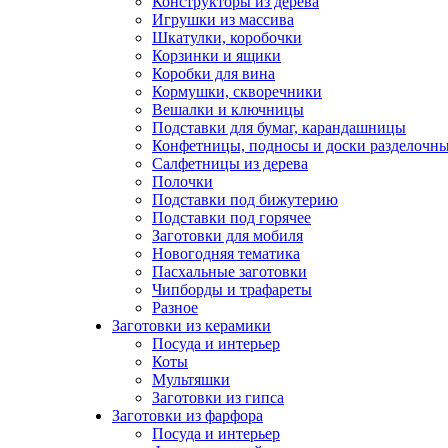
Конструкторы из дерева
Игрушки из массива
Шкатулки, коробочки
Корзинки и ящики
Коробки для вина
Кормушки, скворечники
Вешалки и ключницы
Подставки для бумаг, карандашницы
Конфетницы, подносы и доски разделочн
Салфетницы из дерева
Полочки
Подставки под бижутерию
Подставки под горячее
Заготовки для мобиля
Новогодняя тематика
Пасхальные заготовки
Чипборды и трафареты
Разное
Заготовки из керамики
Посуда и интерьер
Коты
Мультяшки
Заготовки из гипса
Заготовки из фарфора
Посуда и интерьер