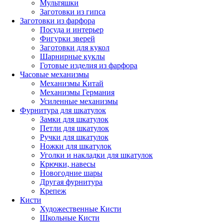
Мультяшки
Заготовки из гипса
Заготовки из фарфора
Посуда и интерьер
Фигурки зверей
Заготовки для кукол
Шарнирные куклы
Готовые изделия из фарфора
Часовые механизмы
Механизмы Китай
Механизмы Германия
Усиленные механизмы
Фурнитура для шкатулок
Замки для шкатулок
Петли для шкатулок
Ручки для шкатулок
Ножки для шкатулок
Уголки и накладки для шкатулок
Крючки, навесы
Новогодние шары
Другая фурнитура
Крепеж
Кисти
Художественные Кисти
Школьные Кисти