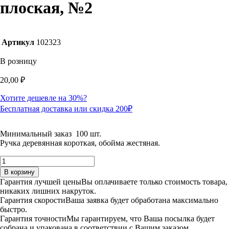
плоская, №2
Артикул
102323
В розницу
20,00
₽
Хотите дешевле на 30%?
Бесплатная доставка или скидка 200₽
Минимальный заказ 100 шт.
Ручка деревянная короткая, обойма жестяная.
Количество
товара
В корзину
Кисть
Гарантия лучшей цены
Вы оплачиваете только стоимость товара,
из
никаких лишних накруток.
волоса
Гарантия скорости
Ваша заявка будет обработана максимально
козы,
быстро.
плоская,
Гарантия точности
Мы гарантируем, что Ваша посылка будет
№2
собрана и упакована в соответствии с Вашим заказом.