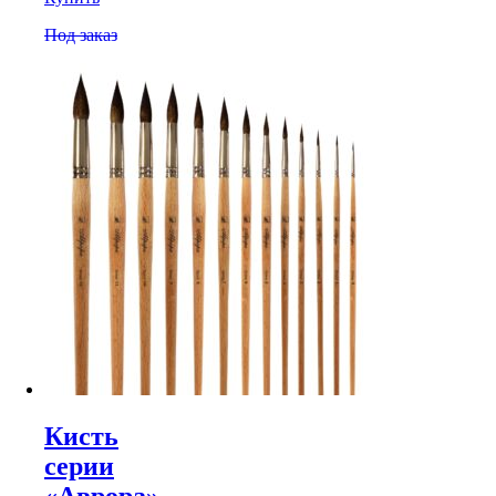
Под заказ
Кисть
серии
«Аврора»