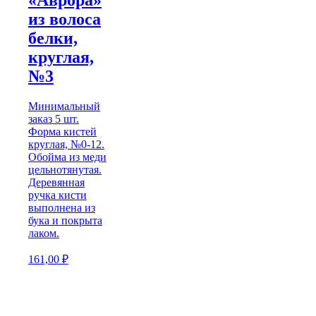
из волоса
белки,
круглая,
№3
Минимальный
заказ 5 шт.
Форма кистей
круглая, №0-12.
Обойма из меди
цельнотянутая.
Деревянная
ручка кисти
выполнена из
бука и покрыта
лаком.
161,00
₽