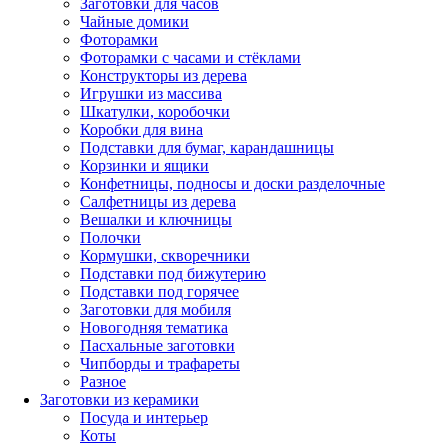
Заготовки для часов
Чайные домики
Фоторамки
Фоторамки с часами и стёклами
Конструкторы из дерева
Игрушки из массива
Шкатулки, коробочки
Коробки для вина
Подставки для бумаг, карандашницы
Корзинки и ящики
Конфетницы, подносы и доски разделочные
Салфетницы из дерева
Вешалки и ключницы
Полочки
Кормушки, скворечники
Подставки под бижутерию
Подставки под горячее
Заготовки для мобиля
Новогодняя тематика
Пасхальные заготовки
Чипборды и трафареты
Разное
Заготовки из керамики
Посуда и интерьер
Коты