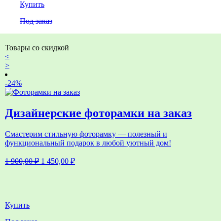
Купить
Под заказ
Товары со скидкой
<
>
-24%
Дизайнерские фоторамки на заказ
Смастерим стильную фоторамку — полезный и
функциональный подарок в любой уютный дом!
Первоначальная
Текущая
1 900,00
₽
1 450,00
₽
цена
цена:
составляла
1
1
450,00 ₽.
900,00 ₽.
Купить