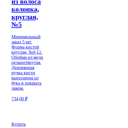
из волоса
колонка,
круглая,
№5
Минимальный
заказ 5 шт.
Форма кистей
круглая, №0-12.
Обойма из меди
цельнотянутая.
Деревянная
ручка кисти
выполнена из
бука и покрыта
лаком.
734,00
₽
Купить