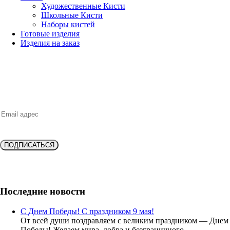
Художественные Кисти
Школьные Кисти
Наборы кистей
Готовые изделия
Изделия на заказ
НОВИНКИ, ВЫГОДНЫЕ ПРЕДЛОЖЕНИЯ,
СКИДКИ, АКЦИИ и БОНУСЫ
ПОДПИСАТЬСЯ
Подпишитесь и получите
скидку 10%
на новую покупку!
Последние новости
С Днем Победы! С праздником 9 мая!
От всей души поздравляем с великим праздником — Днем
Победы! Желаем мира, добра и безграничного