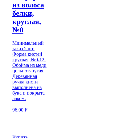
из волоса
белки,
круглая,
№0
Минимальный
заказ 5 шт.
Форма кистей
круглая, №0-12.
Обойма из меди
цельнотянутая.
Деревянная
ручка кисти
выполнена из
бука и покрыта
лаком.
96,00
₽
Купить