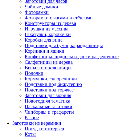
Заготовки для часов
Чайные домики
Фоторамки
Фоторамки с часами и стёклами
Конструкторы из дерева
Игрушки из массива
Шкатулки, коробочки
Коробки для вина
Подставки для бумаг, карандашницы
Корзинки и ящики
Конфетницы, подносы и доски разделочные
Салфетницы из дерева
Вешалки и ключницы
Полочки
Кормушки, скворечники
Подставки под бижутерию
Подставки под горячее
Заготовки для мобиля
Новогодняя тематика
Пасхальные заготовки
Чипборды и трафареты
Разное
Заготовки из керамики
Посуда и интерьер
Коты