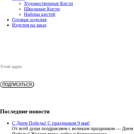
Художественные Кисти
Школьные Кисти
Наборы кистей
Готовые изделия
Изделия на заказ
НОВИНКИ, ВЫГОДНЫЕ ПРЕДЛОЖЕНИЯ,
СКИДКИ, АКЦИИ и БОНУСЫ
ПОДПИСАТЬСЯ
Подпишитесь и получите
скидку 10%
на новую покупку!
Последние новости
С Днем Победы! С праздником 9 мая!
От всей души поздравляем с великим праздником — Днем
Победы! Желаем мира, добра и безграничного