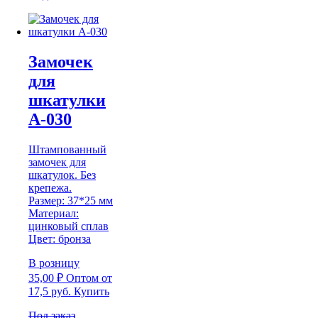
Замочек
для
шкатулки
А-030
Штампованный
замочек для
шкатулок. Без
крепежа.
Размер: 37*25 мм
Материал:
цинковый сплав
Цвет: бронза
В розницу
35,00
₽
Оптом
от
17,5 руб.
Купить
Под заказ