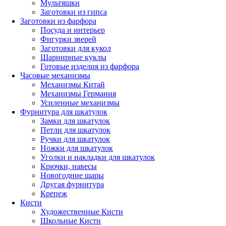
Мультяшки
Заготовки из гипса
Заготовки из фарфора
Посуда и интерьер
Фигурки зверей
Заготовки для кукол
Шарнирные куклы
Готовые изделия из фарфора
Часовые механизмы
Механизмы Китай
Механизмы Германия
Усиленные механизмы
Фурнитура для шкатулок
Замки для шкатулок
Петли для шкатулок
Ручки для шкатулок
Ножки для шкатулок
Уголки и накладки для шкатулок
Крючки, навесы
Новогодние шары
Другая фурнитура
Крепеж
Кисти
Художественные Кисти
Школьные Кисти