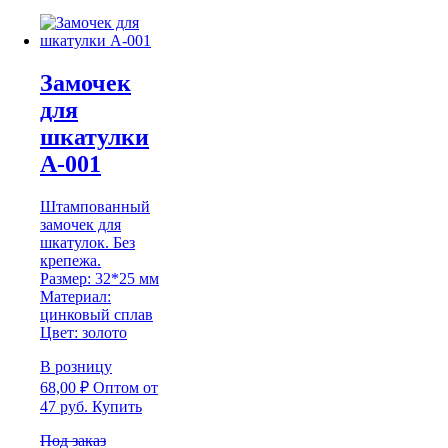
Замочек
для
шкатулки
А-001
Штампованный
замочек для
шкатулок. Без
крепежа.
Размер: 32*25 мм
Материал:
цинковый сплав
Цвет: золото
В розницу
68,00
₽
Оптом
от
47 руб.
Купить
Под заказ