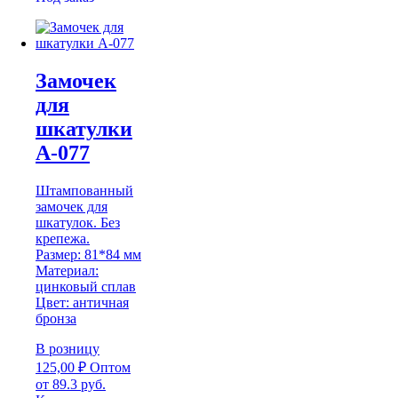
Замочек
для
шкатулки
А-077
Штампованный
замочек для
шкатулок. Без
крепежа.
Размер: 81*84 мм
Материал:
цинковый сплав
Цвет: античная
бронза
В розницу
125,00
₽
Оптом
от 89.3 руб.