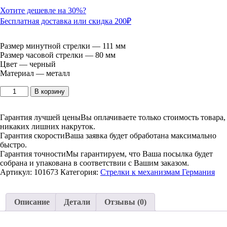
Хотите дешевле на 30%?
Бесплатная доставка или скидка 200₽
Размер минутной стрелки — 111 мм
Размер часовой стрелки — 80 мм
Цвет — черный
Материал — металл
Количество
В корзину
товара
039
black
Гарантия лучшей цены
Вы оплачиваете только стоимость товара,
(111/80),
никаких лишних накруток.
чёрные,
Гарантия скорости
Ваша заявка будет обработана максимально
металл
быстро.
Гарантия точности
Мы гарантируем, что Ваша посылка будет
собрана и упакована в соответствии с Вашим заказом.
Артикул:
101673
Категория:
Стрелки к механизмам Германия
Описание
Детали
Отзывы (0)