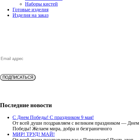
Наборы кистей
Готовые изделия
Изделия на заказ
НОВИНКИ, ВЫГОДНЫЕ ПРЕДЛОЖЕНИЯ,
СКИДКИ, АКЦИИ и БОНУСЫ
ПОДПИСАТЬСЯ
Подпишитесь и получите
скидку 10%
на новую покупку!
Последние новости
С Днем Победы! С праздником 9 мая!
От всей души поздравляем с великим праздником — Днем
Победы! Желаем мира, добра и безграничного
МИР! ТРУД! МАЙ!
От всей души поздравляем вас с Первомаем! Пусть этот