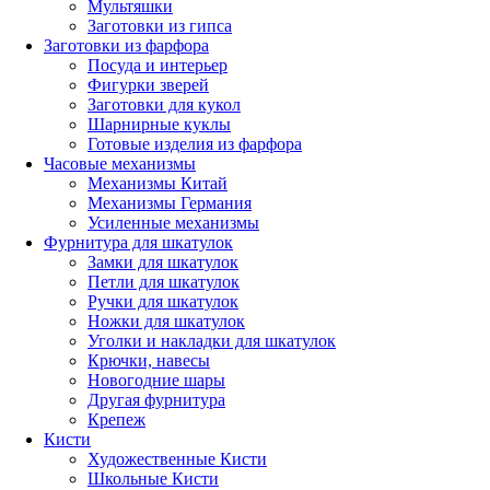
Мультяшки
Заготовки из гипса
Заготовки из фарфора
Посуда и интерьер
Фигурки зверей
Заготовки для кукол
Шарнирные куклы
Готовые изделия из фарфора
Часовые механизмы
Механизмы Китай
Механизмы Германия
Усиленные механизмы
Фурнитура для шкатулок
Замки для шкатулок
Петли для шкатулок
Ручки для шкатулок
Ножки для шкатулок
Уголки и накладки для шкатулок
Крючки, навесы
Новогодние шары
Другая фурнитура
Крепеж
Кисти
Художественные Кисти
Школьные Кисти