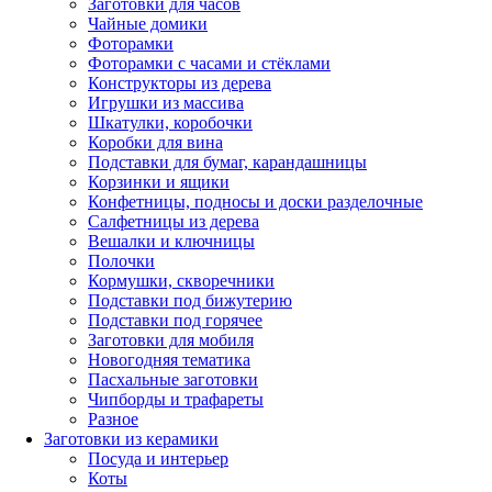
Заготовки для часов
Чайные домики
Фоторамки
Фоторамки с часами и стёклами
Конструкторы из дерева
Игрушки из массива
Шкатулки, коробочки
Коробки для вина
Подставки для бумаг, карандашницы
Корзинки и ящики
Конфетницы, подносы и доски разделочные
Салфетницы из дерева
Вешалки и ключницы
Полочки
Кормушки, скворечники
Подставки под бижутерию
Подставки под горячее
Заготовки для мобиля
Новогодняя тематика
Пасхальные заготовки
Чипборды и трафареты
Разное
Заготовки из керамики
Посуда и интерьер
Коты