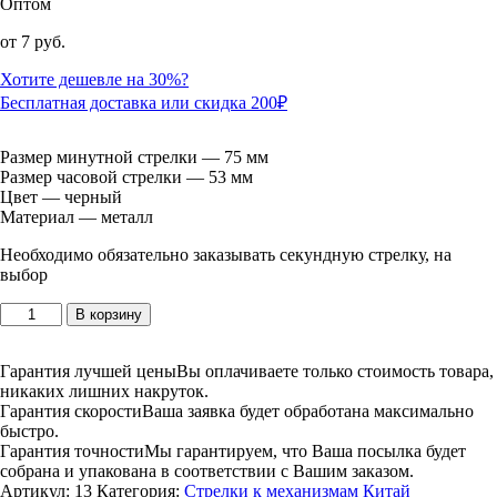
Оптом
от
7 руб.
Хотите дешевле на 30%?
Бесплатная доставка или скидка 200₽
Размер минутной стрелки — 75 мм
Размер часовой стрелки — 53 мм
Цвет — черный
Материал — металл
Необходимо обязательно заказывать секундную стрелку, на
выбор
Количество
В корзину
товара
13:
53/75
Гарантия лучшей цены
Вы оплачиваете только стоимость товара,
мм,
никаких лишних накруток.
металлические,
Гарантия скорости
Ваша заявка будет обработана максимально
черные
быстро.
Гарантия точности
Мы гарантируем, что Ваша посылка будет
собрана и упакована в соответствии с Вашим заказом.
Артикул:
13
Категория:
Стрелки к механизмам Китай