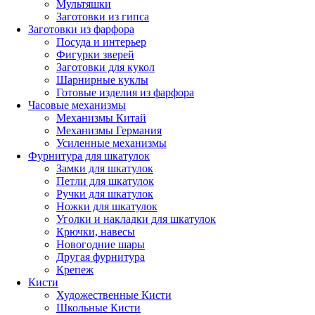
Мультяшки
Заготовки из гипса
Заготовки из фарфора
Посуда и интерьер
Фигурки зверей
Заготовки для кукол
Шарнирные куклы
Готовые изделия из фарфора
Часовые механизмы
Механизмы Китай
Механизмы Германия
Усиленные механизмы
Фурнитура для шкатулок
Замки для шкатулок
Петли для шкатулок
Ручки для шкатулок
Ножки для шкатулок
Уголки и накладки для шкатулок
Крючки, навесы
Новогодние шары
Другая фурнитура
Крепеж
Кисти
Художественные Кисти
Школьные Кисти