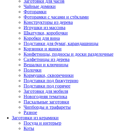
Заготовки для часов
Чайные домики
Фоторамки
Фоторамки с часами и стёклами
Конструкторы из дерева
Игрушки из массива
Шкатулки, коробочки
Коробки для вина
Подставки для бумаг, карандашницы
Корзинки и ящики
Конфетницы, подносы и доски разделочные
Салфетницы из дерева
Вешалки и ключницы
Полочки
Кормушки, скворечники
Подставки под бижутерию
Подставки под горячее
Заготовки для мобиля
Новогодняя тематика
Пасхальные заготовки
Чипборды и трафареты
Разное
Заготовки из керамики
Посуда и интерьер
Коты