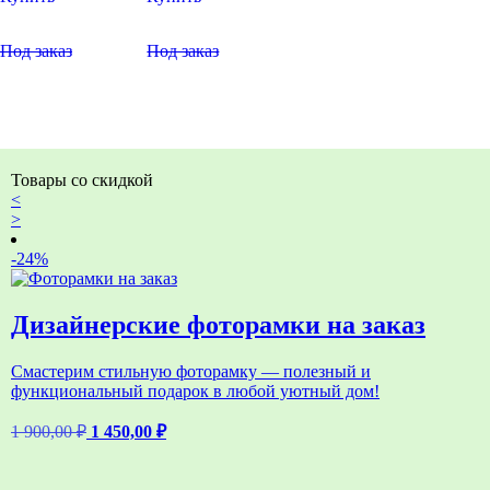
Под заказ
Под заказ
Товары со скидкой
<
>
-24%
Дизайнерские фоторамки на заказ
Смастерим стильную фоторамку — полезный и
функциональный подарок в любой уютный дом!
Первоначальная
Текущая
1 900,00
₽
1 450,00
₽
цена
цена:
составляла
1
1
450,00 ₽.