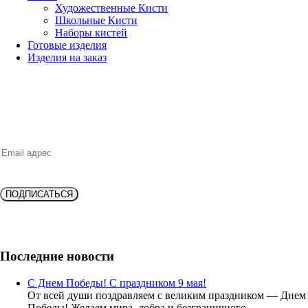
Художественные Кисти
Школьные Кисти
Наборы кистей
Готовые изделия
Изделия на заказ
НОВИНКИ, ВЫГОДНЫЕ ПРЕДЛОЖЕНИЯ,
СКИДКИ, АКЦИИ и БОНУСЫ
ПОДПИСАТЬСЯ
Подпишитесь и получите
скидку 10%
на новую покупку!
Последние новости
С Днем Победы! С праздником 9 мая!
От всей души поздравляем с великим праздником — Днем
Победы! Желаем мира, добра и безграничного