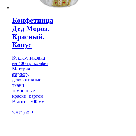
Конфетница
Дед Мороз.
Красный.
Конус
Кукла-упаковка
на 400 гр. конфет
Материал:
фарфор,
декоративные
ткани,
темперные
краски, картон
Высота: 300 мм
3 571,00
₽