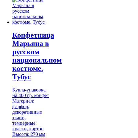
Конфетница
Марьяна в
русском
национальном
костюме.
Тубус
Кукла-упаковка
на 400 гр. конфет
Материал:
фарфор,
декоративные
ткани,
темперные
краски, картон
Высота: 270 мм