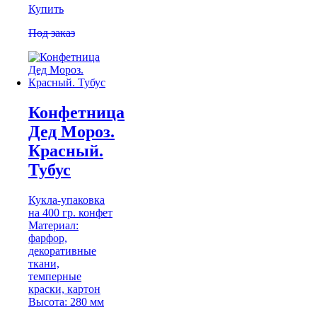
Купить
Под заказ
Конфетница
Дед Мороз.
Красный.
Тубус
Кукла-упаковка
на 400 гр. конфет
Материал:
фарфор,
декоративные
ткани,
темперные
краски, картон
Высота: 280 мм