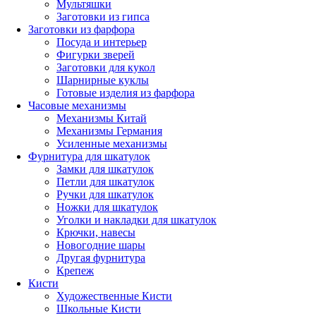
Мультяшки
Заготовки из гипса
Заготовки из фарфора
Посуда и интерьер
Фигурки зверей
Заготовки для кукол
Шарнирные куклы
Готовые изделия из фарфора
Часовые механизмы
Механизмы Китай
Механизмы Германия
Усиленные механизмы
Фурнитура для шкатулок
Замки для шкатулок
Петли для шкатулок
Ручки для шкатулок
Ножки для шкатулок
Уголки и накладки для шкатулок
Крючки, навесы
Новогодние шары
Другая фурнитура
Крепеж
Кисти
Художественные Кисти
Школьные Кисти