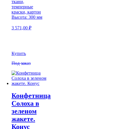
ткани,
темперные
краски, картон
Высота: 300 мм
3 571,00
₽
Купить
Под заказ
Конфетница
Солоха в
зеленом
жакете.
Конус