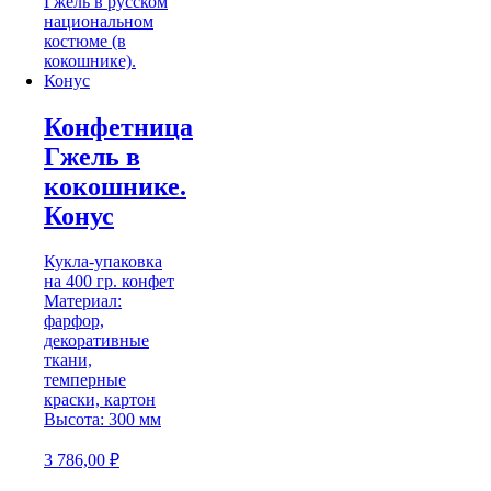
Конфетница
Гжель в
кокошнике.
Конус
Кукла-упаковка
на 400 гр. конфет
Материал:
фарфор,
декоративные
ткани,
темперные
краски, картон
Высота: 300 мм
3 786,00
₽