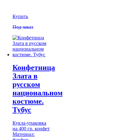
Купить
Под заказ
Конфетница
Злата в
русском
национальном
костюме.
Тубус
Кукла-упаковка
на 400 гр. конфет
Материал:
фарфор,