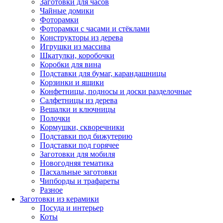
Заготовки для часов
Чайные домики
Фоторамки
Фоторамки с часами и стёклами
Конструкторы из дерева
Игрушки из массива
Шкатулки, коробочки
Коробки для вина
Подставки для бумаг, карандашницы
Корзинки и ящики
Конфетницы, подносы и доски разделочные
Салфетницы из дерева
Вешалки и ключницы
Полочки
Кормушки, скворечники
Подставки под бижутерию
Подставки под горячее
Заготовки для мобиля
Новогодняя тематика
Пасхальные заготовки
Чипборды и трафареты
Разное
Заготовки из керамики
Посуда и интерьер
Коты