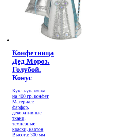
Конфетница
Дед Мороз.
Голубой.
Конус
Кукла-упаковка
на 400 гр. конфет
Материал:
фарфор,
декоративные
ткани,
темперные
краски, картон
Высота: 300 мм