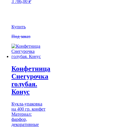
3 786,00
₽
Купить
Под заказ
Конфетница
Снегурочка
голубая.
Конус
Кукла-упаковка
на 400 гр. конфет
Материал:
фарфор,
декоративные