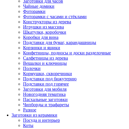
Заготовки для часов
Чайные домики
Фоторамки
Фоторамки с часами и стёклами
Конструкторы из дерева
Игрушки из массива
Шкатулки, коробочки
Коробки для вина
Подставки для бумаг, карандашницы
Корзинки и ящики
Конфетницы, подносы и доски разделочные
Салфетницы из дерева
Вешалки и ключницы
Полочки
Кормушки, скворечники
Подставки под бижутерию
Подставки под горячее
Заготовки для мобиля
Новогодняя тематика
Пасхальные заготовки
Чипборды и трафареты
Разное
Заготовки из керамики
Посуда и интерьер
Коты