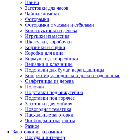
Панно
Заготовки для часов
Чайные домики
Фоторамки
Фоторамки с часами и стёклами
Конструкторы из дерева
Игрушки из массива
Шкатулки, коробочки
Корзинки и ящики
Коробки для вина
Кормушки, скворечники
Вешалки и ключницы
Подставки для бумаг, карандашницы
Конфетницы, подносы и доски разделочные
Салфетницы из дерева
Полочки
Подставки под бижутерию
Подставки под горячее
Заготовки для мобиля
Новогодняя тематика
Пасхальные заготовки
Чипборды и трафареты
Разное
Заготовки из керамики
Посуда и интерьер