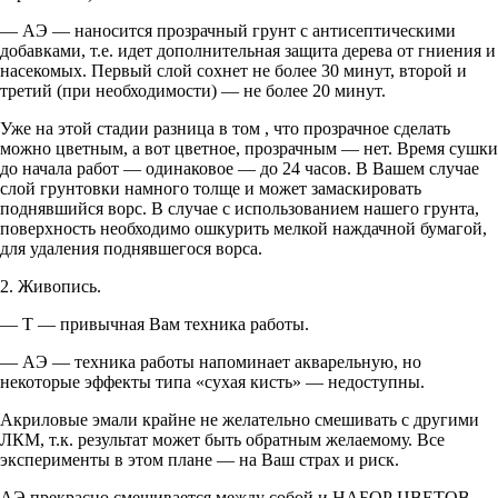
— АЭ — наносится прозрачный грунт с антисептическими
добавками, т.е. идет дополнительная защита дерева от гниения и
насекомых. Первый слой сохнет не более 30 минут, второй и
третий (при необходимости) — не более 20 минут.
Уже на этой стадии разница в том , что прозрачное сделать
можно цветным, а вот цветное, прозрачным — нет. Время сушки
до начала работ — одинаковое — до 24 часов. В Вашем случае
слой грунтовки намного толще и может замаскировать
поднявшийся ворс. В случае с использованием нашего грунта,
поверхность необходимо ошкурить мелкой наждачной бумагой,
для удаления поднявшегося ворса.
2. Живопись.
— Т — привычная Вам техника работы.
— АЭ — техника работы напоминает акварельную, но
некоторые эффекты типа «сухая кисть» — недоступны.
Акриловые эмали крайне не желательно смешивать с другими
ЛКМ, т.к. результат может быть обратным желаемому. Все
эксперименты в этом плане — на Ваш страх и риск.
АЭ прекрасно смешивается между собой и НАБОР ЦВЕТОВ,