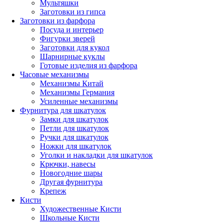
Мультяшки
Заготовки из гипса
Заготовки из фарфора
Посуда и интерьер
Фигурки зверей
Заготовки для кукол
Шарнирные куклы
Готовые изделия из фарфора
Часовые механизмы
Механизмы Китай
Механизмы Германия
Усиленные механизмы
Фурнитура для шкатулок
Замки для шкатулок
Петли для шкатулок
Ручки для шкатулок
Ножки для шкатулок
Уголки и накладки для шкатулок
Крючки, навесы
Новогодние шары
Другая фурнитура
Крепеж
Кисти
Художественные Кисти
Школьные Кисти