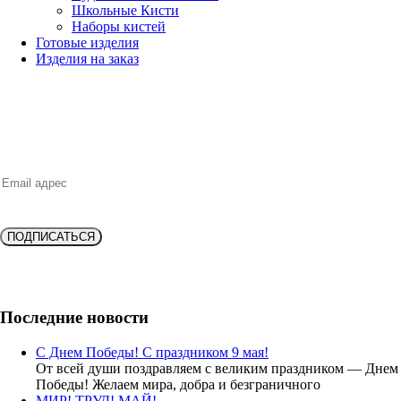
Школьные Кисти
Наборы кистей
Готовые изделия
Изделия на заказ
НОВИНКИ, ВЫГОДНЫЕ ПРЕДЛОЖЕНИЯ,
СКИДКИ, АКЦИИ и БОНУСЫ
ПОДПИСАТЬСЯ
Подпишитесь и получите
скидку 10%
на новую покупку!
Последние новости
С Днем Победы! С праздником 9 мая!
От всей души поздравляем с великим праздником — Днем
Победы! Желаем мира, добра и безграничного
МИР! ТРУД! МАЙ!