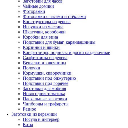
Заготовки для часов
Чайные домики
Фоторамки
Фоторамки с часами и стёклами
Конструкторы из дерева
Игрушки из массива
Шкатулки, коробочки
Коробки для вина
Подставки для бумаг, карандашницы
Корзинки и ящики
Конфетницы, подносы и доски разделочные
Салфетницы из дерева
Вешалки и ключницы
Полочки
Кормушки, скворечники
Подставки под бижутерию
Подставки под горячее
Заготовки для мобиля
Новогодняя тематика
Пасхальные заготовки
Чипборды и трафареты
Разное
Заготовки из керамики
Посуда и интерьер
Коты