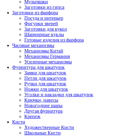
Мультяшки
Заготовки из гипса
Заготовки из фарфора
Посуда и интерьер
Фигурки зверей
Заготовки для кукол
Шарнирные куклы
Готовые изделия из фарфора
Часовые механизмы
Механизмы Китай
Механизмы Германия
Усиленные механизмы
Фурнитура для шкатулок
Замки для шкатулок
Петли для шкатулок
Ручки для шкатулок
Ножки для шкатулок
Уголки и накладки для шкатулок
Крючки, навесы
Новогодние шары
Другая фурнитура
Крепеж
Кисти
Художественные Кисти
Школьные Кисти