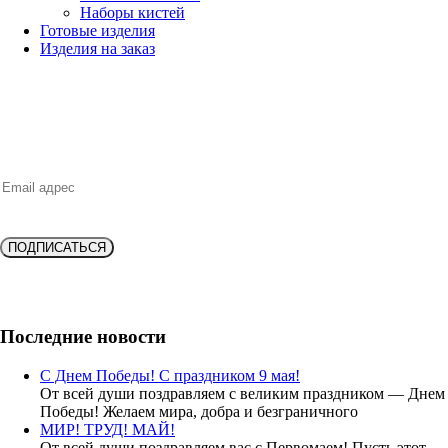
Наборы кистей
Готовые изделия
Изделия на заказ
НОВИНКИ, ВЫГОДНЫЕ ПРЕДЛОЖЕНИЯ,
СКИДКИ, АКЦИИ и БОНУСЫ
ПОДПИСАТЬСЯ
Подпишитесь и получите
скидку 10%
на новую покупку!
Последние новости
С Днем Победы! С праздником 9 мая!
От всей души поздравляем с великим праздником — Днем
Победы! Желаем мира, добра и безграничного
МИР! ТРУД! МАЙ!
От всей души поздравляем вас с Первомаем! Пусть этот