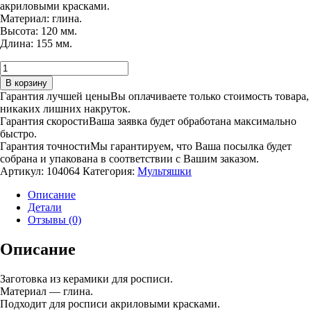
акриловыми красками.
Материал: глина.
Высота: 120 мм.
Длина: 155 мм.
Количество
товара
В корзину
Мышь
Гарантия лучшей цены
Вы оплачиваете только стоимость товара,
на
никаких лишних накруток.
сыре
Гарантия скорости
Ваша заявка будет обработана максимально
быстро.
Гарантия точности
Мы гарантируем, что Ваша посылка будет
собрана и упакована в соответствии с Вашим заказом.
Артикул:
104064
Категория:
Мультяшки
Описание
Детали
Отзывы (0)
Описание
Заготовка из керамики для росписи.
Материал — глина.
Подходит для росписи акриловыми красками.