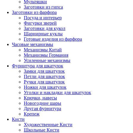
Мультяшки
Заготовки из гипса
Заготовки из фарфора
Посуда и интерьер
Фигурки зверей
Заготовки для кукол
Шарнирные куклы
Готовые изделия из фарфора
Часовые механизмы
Механизмы Китай
Механизмы Германия
Усиленные механизмы
Фурнитура для шкатулок
Замки для шкатулок
Петли для шкатулок
Ручки для шкатулок
Ножки для шкатулок
Уголки и накладки для шкатулок
Крючки, навесы
Новогодние шары
Другая фурнитура
Крепеж
Кисти
Художественные Кисти
Школьные Кисти