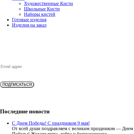
Художественные Кисти
Школьные Кисти
Наборы кистей
Готовые изделия
Изделия на заказ
НОВИНКИ, ВЫГОДНЫЕ ПРЕДЛОЖЕНИЯ,
СКИДКИ, АКЦИИ и БОНУСЫ
ПОДПИСАТЬСЯ
Подпишитесь и получите
скидку 10%
на новую покупку!
Последние новости
С Днем Победы! С праздником 9 мая!
От всей души поздравляем с великим праздником — Днем
Победы! Желаем мира, добра и безграничного