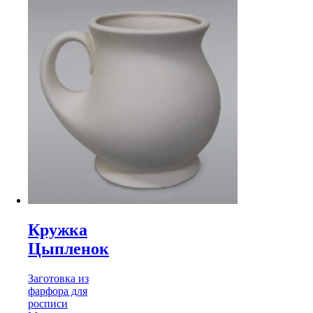
Кружка
Цыпленок
Заготовка из
фарфора для
росписи