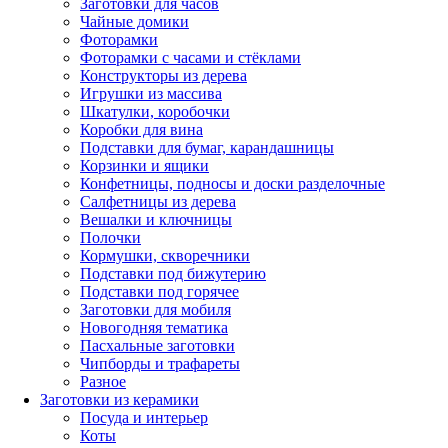
Заготовки для часов
Чайные домики
Фоторамки
Фоторамки с часами и стёклами
Конструкторы из дерева
Игрушки из массива
Шкатулки, коробочки
Коробки для вина
Подставки для бумаг, карандашницы
Корзинки и ящики
Конфетницы, подносы и доски разделочные
Салфетницы из дерева
Вешалки и ключницы
Полочки
Кормушки, скворечники
Подставки под бижутерию
Подставки под горячее
Заготовки для мобиля
Новогодняя тематика
Пасхальные заготовки
Чипборды и трафареты
Разное
Заготовки из керамики
Посуда и интерьер
Коты