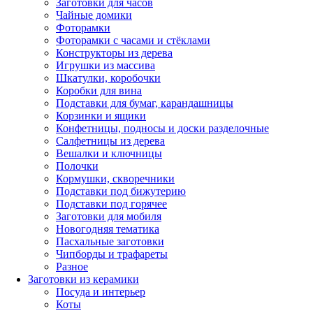
Заготовки для часов
Чайные домики
Фоторамки
Фоторамки с часами и стёклами
Конструкторы из дерева
Игрушки из массива
Шкатулки, коробочки
Коробки для вина
Подставки для бумаг, карандашницы
Корзинки и ящики
Конфетницы, подносы и доски разделочные
Салфетницы из дерева
Вешалки и ключницы
Полочки
Кормушки, скворечники
Подставки под бижутерию
Подставки под горячее
Заготовки для мобиля
Новогодняя тематика
Пасхальные заготовки
Чипборды и трафареты
Разное
Заготовки из керамики
Посуда и интерьер
Коты