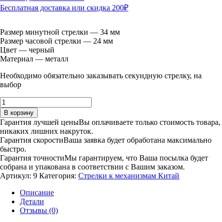
Бесплатная доставка или скидка 200₽
Размер минутной стрелки — 34 мм
Размер часовой стрелки — 24 мм
Цвет — черный
Материал — металл
Необходимо обязательно заказывать секундную стрелку, на
выбор
Количество
товара
В корзину
9:
Гарантия лучшей цены
Вы оплачиваете только стоимость товара,
24/34
никаких лишних накруток.
мм,
Гарантия скорости
Ваша заявка будет обработана максимально
металлические,
быстро.
чёрные
Гарантия точности
Мы гарантируем, что Ваша посылка будет
собрана и упакована в соответствии с Вашим заказом.
Артикул:
9
Категория:
Стрелки к механизмам Китай
Описание
Детали
Отзывы (0)