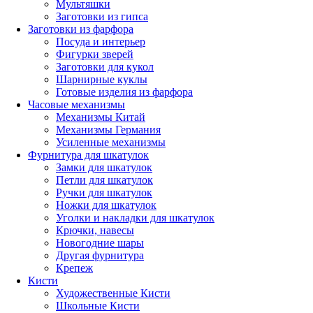
Мультяшки
Заготовки из гипса
Заготовки из фарфора
Посуда и интерьер
Фигурки зверей
Заготовки для кукол
Шарнирные куклы
Готовые изделия из фарфора
Часовые механизмы
Механизмы Китай
Механизмы Германия
Усиленные механизмы
Фурнитура для шкатулок
Замки для шкатулок
Петли для шкатулок
Ручки для шкатулок
Ножки для шкатулок
Уголки и накладки для шкатулок
Крючки, навесы
Новогодние шары
Другая фурнитура
Крепеж
Кисти
Художественные Кисти
Школьные Кисти