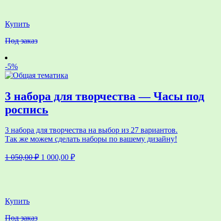
1
450,00 ₽.
900,00 ₽.
Купить
Под заказ
-5%
3 набора для творчества — Часы под
роспись
3 набора для творчества на выбор из 27 вариантов.
Так же можем сделать наборы по вашему дизайну!
Первоначальная
Текущая
1 050,00
₽
1 000,00
₽
цена
цена:
составляла
1
1
000,00 ₽.
050,00 ₽.
Купить
Под заказ