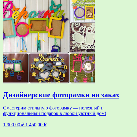
Дизайнерские фоторамки на заказ
Смастерим стильную фоторамку — полезный и
функциональный подарок в любой уютный дом!
Первоначальная
Текущая
1 900,00
₽
1 450,00
₽
цена
цена:
составляла
1