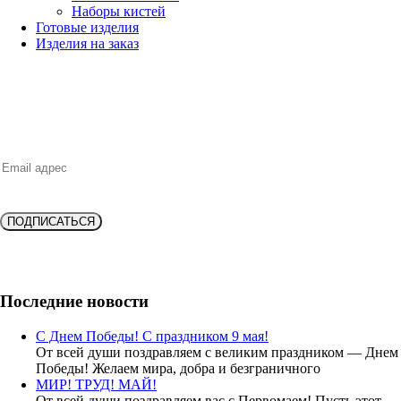
Наборы кистей
Готовые изделия
Изделия на заказ
НОВИНКИ, ВЫГОДНЫЕ ПРЕДЛОЖЕНИЯ,
СКИДКИ, АКЦИИ и БОНУСЫ
ПОДПИСАТЬСЯ
Подпишитесь и получите
скидку 10%
на новую покупку!
Последние новости
С Днем Победы! С праздником 9 мая!
От всей души поздравляем с великим праздником — Днем
Победы! Желаем мира, добра и безграничного
МИР! ТРУД! МАЙ!
От всей души поздравляем вас с Первомаем! Пусть этот