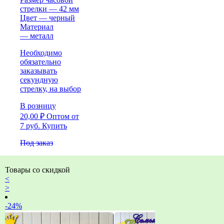
стрелки — 42 мм
Цвет — черный
Материал
— металл
Необходимо
обязательно
заказывать
секундную
стрелку, на выбор
В розницу
20,00
₽
Оптом
от
7 руб.
Купить
Под заказ
Товары со скидкой
<
>
-24%