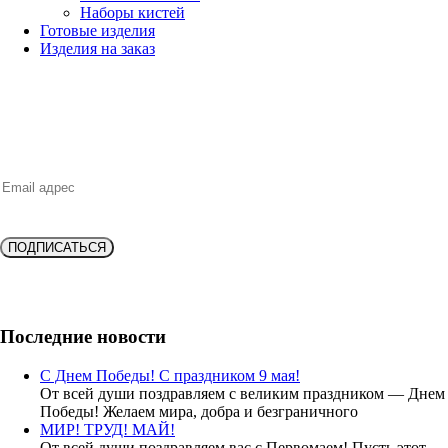
Наборы кистей
Готовые изделия
Изделия на заказ
НОВИНКИ, ВЫГОДНЫЕ ПРЕДЛОЖЕНИЯ,
СКИДКИ, АКЦИИ и БОНУСЫ
ПОДПИСАТЬСЯ
Подпишитесь и получите
скидку 10%
на новую покупку!
Последние новости
С Днем Победы! С праздником 9 мая!
От всей души поздравляем с великим праздником — Днем
Победы! Желаем мира, добра и безграничного
МИР! ТРУД! МАЙ!
От всей души поздравляем вас с Первомаем! Пусть этот