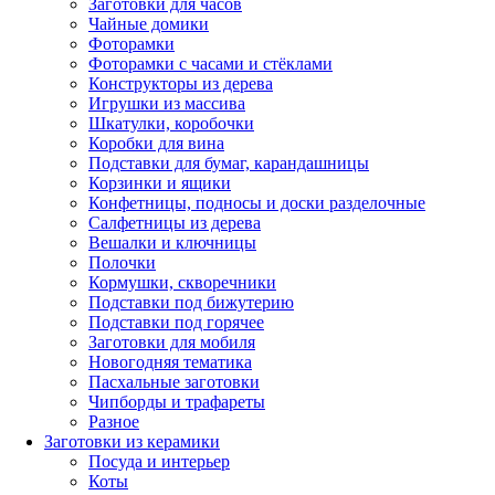
Заготовки для часов
Чайные домики
Фоторамки
Фоторамки с часами и стёклами
Конструкторы из дерева
Игрушки из массива
Шкатулки, коробочки
Коробки для вина
Подставки для бумаг, карандашницы
Корзинки и ящики
Конфетницы, подносы и доски разделочные
Салфетницы из дерева
Вешалки и ключницы
Полочки
Кормушки, скворечники
Подставки под бижутерию
Подставки под горячее
Заготовки для мобиля
Новогодняя тематика
Пасхальные заготовки
Чипборды и трафареты
Разное
Заготовки из керамики
Посуда и интерьер
Коты