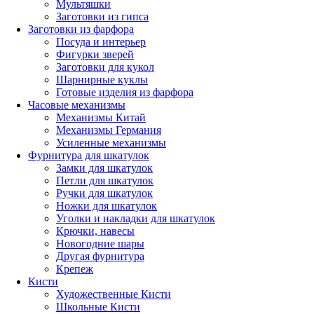
Мультяшки
Заготовки из гипса
Заготовки из фарфора
Посуда и интерьер
Фигурки зверей
Заготовки для кукол
Шарнирные куклы
Готовые изделия из фарфора
Часовые механизмы
Механизмы Китай
Механизмы Германия
Усиленные механизмы
Фурнитура для шкатулок
Замки для шкатулок
Петли для шкатулок
Ручки для шкатулок
Ножки для шкатулок
Уголки и накладки для шкатулок
Крючки, навесы
Новогодние шары
Другая фурнитура
Крепеж
Кисти
Художественные Кисти
Школьные Кисти