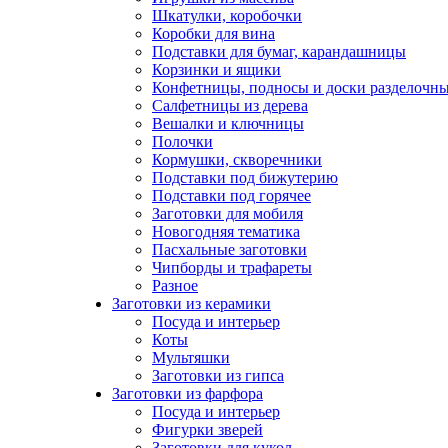
Шкатулки, коробочки
Коробки для вина
Подставки для бумаг, карандашницы
Корзинки и ящики
Конфетницы, подносы и доски разделочн
Салфетницы из дерева
Вешалки и ключницы
Полочки
Кормушки, скворечники
Подставки под бижутерию
Подставки под горячее
Заготовки для мобиля
Новогодняя тематика
Пасхальные заготовки
Чипборды и трафареты
Разное
Заготовки из керамики
Посуда и интерьер
Коты
Мультяшки
Заготовки из гипса
Заготовки из фарфора
Посуда и интерьер
Фигурки зверей
Заготовки для кукол