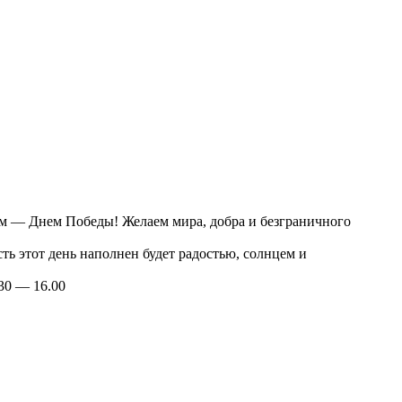
Подпишитесь и получите
скидку 10%
на новую покупку!
ом — Днем Победы! Желаем мира, добра и безграничного
ть этот день наполнен будет радостью, солнцем и
30 — 16.00