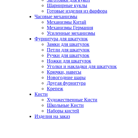
Шарнирные куклы
Готовые изделия из фарфора
Часовые механизмы
Механизмы Китай
Механизмы Германия
Усиленные механизмы
Фурнитура для шкатулок
Замки для шкатулок
Петли для шкатулок
Ручки для шкатулок
Ножки для шкатулок
Уголки и накладки для шкатулок
Крючки, навесы
Новогодние шары
Другая фурнитура
Крепеж
Кисти
Художественные Кисти
Школьные Кисти
Наборы кистей
Изделия на заказ