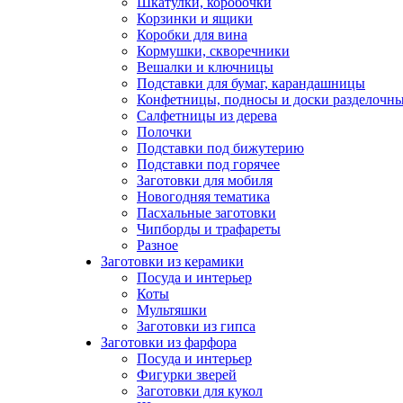
Шкатулки, коробочки
Корзинки и ящики
Коробки для вина
Кормушки, скворечники
Вешалки и ключницы
Подставки для бумаг, карандашницы
Конфетницы, подносы и доски разделочн
Салфетницы из дерева
Полочки
Подставки под бижутерию
Подставки под горячее
Заготовки для мобиля
Новогодняя тематика
Пасхальные заготовки
Чипборды и трафареты
Разное
Заготовки из керамики
Посуда и интерьер
Коты
Мультяшки
Заготовки из гипса
Заготовки из фарфора
Посуда и интерьер
Фигурки зверей
Заготовки для кукол