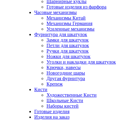
Шарнирные куклы
Готовые изделия из фарфора
Часовые механизмы
Механизмы Китай
Механизмы Германия
Усиленные механизмы
Фурнитура для шкатулок
Замки для шкатулок
Петли для шкатулок
Ручки для шкатулок
Ножки для шкатулок
Уголки и накладки для шкатулок
Крючки, навесы
Новогодние шары
Другая фурнитура
Крепеж
Кисти
Художественные Кисти
Школьные Кисти
Наборы кистей
Готовые изделия
Изделия на заказ
НОВИНКИ, В