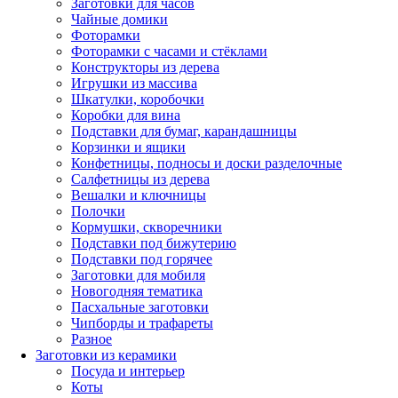
Заготовки для часов
Чайные домики
Фоторамки
Фоторамки с часами и стёклами
Конструкторы из дерева
Игрушки из массива
Шкатулки, коробочки
Коробки для вина
Подставки для бумаг, карандашницы
Корзинки и ящики
Конфетницы, подносы и доски разделочные
Салфетницы из дерева
Вешалки и ключницы
Полочки
Кормушки, скворечники
Подставки под бижутерию
Подставки под горячее
Заготовки для мобиля
Новогодняя тематика
Пасхальные заготовки
Чипборды и трафареты
Разное
Заготовки из керамики
Посуда и интерьер
Коты