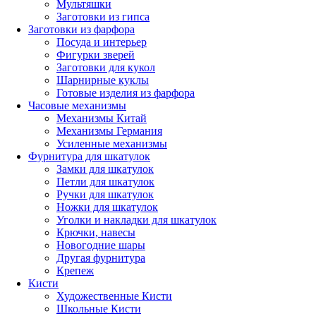
Мультяшки
Заготовки из гипса
Заготовки из фарфора
Посуда и интерьер
Фигурки зверей
Заготовки для кукол
Шарнирные куклы
Готовые изделия из фарфора
Часовые механизмы
Механизмы Китай
Механизмы Германия
Усиленные механизмы
Фурнитура для шкатулок
Замки для шкатулок
Петли для шкатулок
Ручки для шкатулок
Ножки для шкатулок
Уголки и накладки для шкатулок
Крючки, навесы
Новогодние шары
Другая фурнитура
Крепеж
Кисти
Художественные Кисти
Школьные Кисти