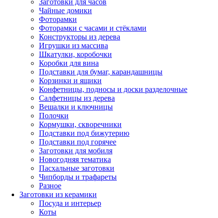
Заготовки для часов
Чайные домики
Фоторамки
Фоторамки с часами и стёклами
Конструкторы из дерева
Игрушки из массива
Шкатулки, коробочки
Коробки для вина
Подставки для бумаг, карандашницы
Корзинки и ящики
Конфетницы, подносы и доски разделочные
Салфетницы из дерева
Вешалки и ключницы
Полочки
Кормушки, скворечники
Подставки под бижутерию
Подставки под горячее
Заготовки для мобиля
Новогодняя тематика
Пасхальные заготовки
Чипборды и трафареты
Разное
Заготовки из керамики
Посуда и интерьер
Коты