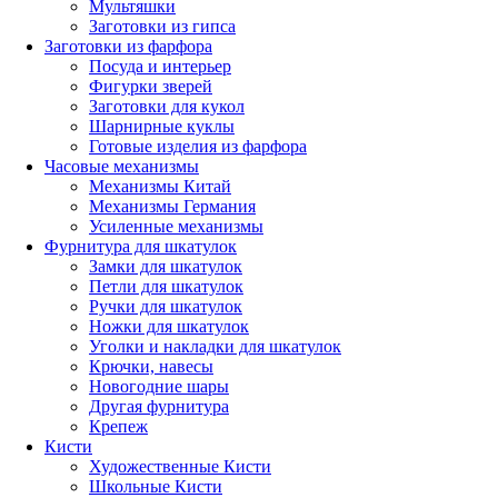
Мультяшки
Заготовки из гипса
Заготовки из фарфора
Посуда и интерьер
Фигурки зверей
Заготовки для кукол
Шарнирные куклы
Готовые изделия из фарфора
Часовые механизмы
Механизмы Китай
Механизмы Германия
Усиленные механизмы
Фурнитура для шкатулок
Замки для шкатулок
Петли для шкатулок
Ручки для шкатулок
Ножки для шкатулок
Уголки и накладки для шкатулок
Крючки, навесы
Новогодние шары
Другая фурнитура
Крепеж
Кисти
Художественные Кисти
Школьные Кисти