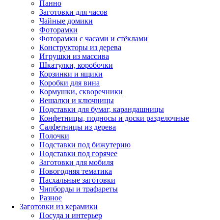
Панно
Заготовки для часов
Чайные домики
Фоторамки
Фоторамки с часами и стёклами
Конструкторы из дерева
Игрушки из массива
Шкатулки, коробочки
Корзинки и ящики
Коробки для вина
Кормушки, скворечники
Вешалки и ключницы
Подставки для бумаг, карандашницы
Конфетницы, подносы и доски разделочные
Салфетницы из дерева
Полочки
Подставки под бижутерию
Подставки под горячее
Заготовки для мобиля
Новогодняя тематика
Пасхальные заготовки
Чипборды и трафареты
Разное
Заготовки из керамики
Посуда и интерьер