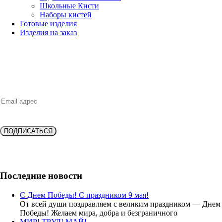
Школьные Кисти
Наборы кистей
Готовые изделия
Изделия на заказ
НОВИНКИ, ВЫГОДНЫЕ ПРЕДЛОЖЕНИЯ,
СКИДКИ, АКЦИИ и БОНУСЫ
ПОДПИСАТЬСЯ
Подпишитесь и получите
скидку 10%
на новую покупку!
Последние новости
С Днем Победы! С праздником 9 мая!
От всей души поздравляем с великим праздником — Днем
Победы! Желаем мира, добра и безграничного
МИР! ТРУД! МАЙ!