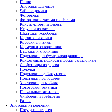
Панно
Заготовки для часов
Чайные домики
Фоторамки
Фоторамки с часами и стёклами
Конструкторы из дерева
Игрушки из массива
Шкатулки, коробочки
Корзинки и ящики
Коробки для вина
Кормушки, скворечники
Вешалки и ключницы
Подставки для бумаг, карандашницы
Конфетницы, подносы и доски разделочные
Салфетницы из дерева
Полочки
Подставки под бижутерию
Подставки под горячее
Заготовки для мобиля
Новогодняя тематика
Пасхальные заготовки
Чипборды и трафареты
Разное
Заготовки из керамики
Посуда и интерьер