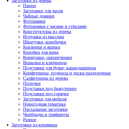
Заготовки из дерева
Панно
Заготовки для часов
Чайные домики
Фоторамки
Фоторамки с часами и стёклами
Конструкторы из дерева
Игрушки из массива
Шкатулки, коробочки
Корзинки и ящики
Коробки для вина
Кормушки, скворечники
Вешалки и ключницы
Подставки для бумаг, карандашницы
Конфетницы, подносы и доски разделочные
Салфетницы из дерева
Полочки
Подставки под бижутерию
Подставки под горячее
Заготовки для мобиля
Новогодняя тематика
Пасхальные заготовки
Чипборды и трафареты
Разное
Заготовки из керамики