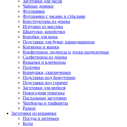
Заготовки для часов
Чайные домики
Фоторамки
Фоторамки с часами и стёклами
Конструкторы из дерева
Игрушки из массива
Шкатулки, коробочки
Коробки для вина
Подставки для бумаг, карандашницы
Корзинки и ящики
Конфетницы, подносы и доски разделочные
Салфетницы из дерева
Вешалки и ключницы
Полочки
Кормушки, скворечники
Подставки под бижутерию
Подставки под горячее
Заготовки для мобиля
Новогодняя тематика
Пасхальные заготовки
Чипборды и трафареты
Разное
Заготовки из керамики
Посуда и интерьер
Коты