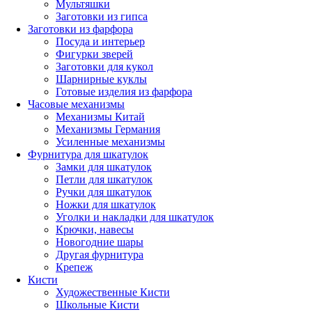
Мультяшки
Заготовки из гипса
Заготовки из фарфора
Посуда и интерьер
Фигурки зверей
Заготовки для кукол
Шарнирные куклы
Готовые изделия из фарфора
Часовые механизмы
Механизмы Китай
Механизмы Германия
Усиленные механизмы
Фурнитура для шкатулок
Замки для шкатулок
Петли для шкатулок
Ручки для шкатулок
Ножки для шкатулок
Уголки и накладки для шкатулок
Крючки, навесы
Новогодние шары
Другая фурнитура
Крепеж
Кисти
Художественные Кисти
Школьные Кисти