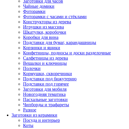
Заготовки для часов
Чайные домики
Фоторамки
Фоторамки с часами и стёклами
Конструкторы из дерева
Игрушки из массива
Шкатулки, коробочки
Коробки для вина
Подставки для бумаг, карандашницы
Корзинки и ящики
Конфетницы, подносы и доски разделочные
Салфетницы из дерева
Вешалки и ключницы
Полочки
Кормушки, скворечники
Подставки под бижутерию
Подставки под горячее
Заготовки для мобиля
Новогодняя тематика
Пасхальные заготовки
Чипборды и трафареты
Разное
Заготовки из керамики
Посуда и интерьер
Коты