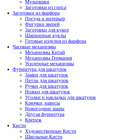
Мультяшки
Заготовки из гипса
Заготовки из фарфора
Посуда и интерьер
Фигурки зверей
Заготовки для кукол
Шарнирные куклы
Готовые изделия из фарфора
Часовые механизмы
Механизмы Китай
Механизмы Германия
Усиленные механизмы
Фурнитура для шкатулок
Замки для шкатулок
Петли для шкатулок
Ручки для шкатулок
Ножки для шкатулок
Уголки и накладки для шкатулок
Крючки, навесы
Новогодние шары
Другая фурнитура
Крепеж
Кисти
Художественные Кисти
Школьные Кисти