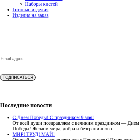
Наборы кистей
Готовые изделия
Изделия на заказ
НОВИНКИ, ВЫГОДНЫЕ ПРЕДЛОЖЕНИЯ,
СКИДКИ, АКЦИИ и БОНУСЫ
ПОДПИСАТЬСЯ
Подпишитесь и получите
скидку 10%
на новую покупку!
Последние новости
С Днем Победы! С праздником 9 мая!
От всей души поздравляем с великим праздником — Днем
Победы! Желаем мира, добра и безграничного
МИР! ТРУД! МАЙ!
От всей души поздравляем вас с Первомаем! Пусть этот