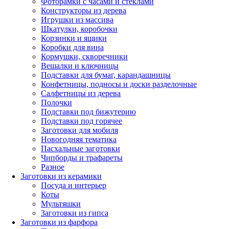
Фоторамки с часами и стёклами
Конструкторы из дерева
Игрушки из массива
Шкатулки, коробочки
Корзинки и ящики
Коробки для вина
Кормушки, скворечники
Вешалки и ключницы
Подставки для бумаг, карандашницы
Конфетницы, подносы и доски разделочные
Салфетницы из дерева
Полочки
Подставки под бижутерию
Подставки под горячее
Заготовки для мобиля
Новогодняя тематика
Пасхальные заготовки
Чипборды и трафареты
Разное
Заготовки из керамики
Посуда и интерьер
Коты
Мультяшки
Заготовки из гипса
Заготовки из фарфора