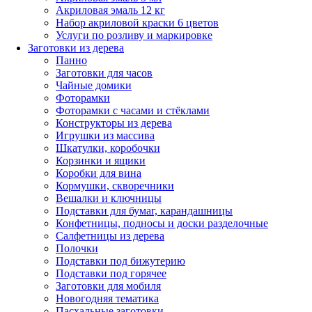
Акриловая эмаль 12 кг
Набор акриловой краски 6 цветов
Услуги по розливу и маркировке
Заготовки из дерева
Панно
Заготовки для часов
Чайные домики
Фоторамки
Фоторамки с часами и стёклами
Конструкторы из дерева
Игрушки из массива
Шкатулки, коробочки
Корзинки и ящики
Коробки для вина
Кормушки, скворечники
Вешалки и ключницы
Подставки для бумаг, карандашницы
Конфетницы, подносы и доски разделочные
Салфетницы из дерева
Полочки
Подставки под бижутерию
Подставки под горячее
Заготовки для мобиля
Новогодняя тематика
Пасхальные заготовки