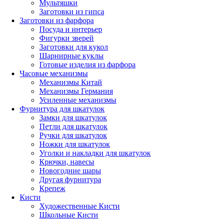
Мультяшки
Заготовки из гипса
Заготовки из фарфора
Посуда и интерьер
Фигурки зверей
Заготовки для кукол
Шарнирные куклы
Готовые изделия из фарфора
Часовые механизмы
Механизмы Китай
Механизмы Германия
Усиленные механизмы
Фурнитура для шкатулок
Замки для шкатулок
Петли для шкатулок
Ручки для шкатулок
Ножки для шкатулок
Уголки и накладки для шкатулок
Крючки, навесы
Новогодние шары
Другая фурнитура
Крепеж
Кисти
Художественные Кисти
Школьные Кисти