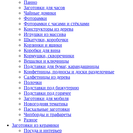
Панно
Заготовки для часов
Чайные домики
Фоторамки
Фоторамки с часами и стёклами
Конструкторы из дерева
Игрушки из массива
Шкатулки, коробочки
Корзинки и ящики
Коробки для вина
Кормушки, скворечники
Вешалки и ключницы
Подставки для бумаг, карандашницы
Конфетницы, подносы и доски разделочные
Салфетницы из дерева
Полочки
Подставки под бижутерию
Подставки под горячее
Заготовки для мобиля
Новогодняя тематика
Пасхальные заготовки
Чипборды и трафареты
Разное
Заготовки из керамики
Посуда и интерьер