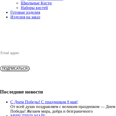
Школьные Кисти
Наборы кистей
Готовые изделия
Изделия на заказ
НОВИНКИ, ВЫГОДНЫЕ ПРЕДЛОЖЕНИЯ,
СКИДКИ, АКЦИИ и БОНУСЫ
ПОДПИСАТЬСЯ
Подпишитесь и получите
скидку 10%
на новую покупку!
Последние новости
С Днем Победы! С праздником 9 мая!
От всей души поздравляем с великим праздником — Днем
Победы! Желаем мира, добра и безграничного
МИР! ТРУД! МАЙ!