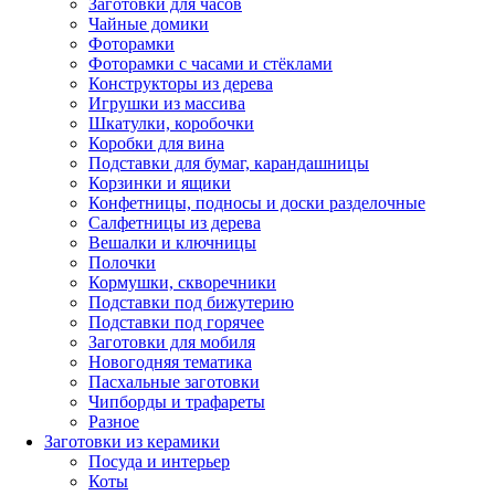
Заготовки для часов
Чайные домики
Фоторамки
Фоторамки с часами и стёклами
Конструкторы из дерева
Игрушки из массива
Шкатулки, коробочки
Коробки для вина
Подставки для бумаг, карандашницы
Корзинки и ящики
Конфетницы, подносы и доски разделочные
Салфетницы из дерева
Вешалки и ключницы
Полочки
Кормушки, скворечники
Подставки под бижутерию
Подставки под горячее
Заготовки для мобиля
Новогодняя тематика
Пасхальные заготовки
Чипборды и трафареты
Разное
Заготовки из керамики
Посуда и интерьер
Коты