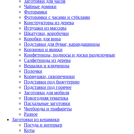
Заготовки для часов
Чайные домики
Фоторамки
Фоторамки с часами и стёклами
Конструкторы из дерева
Игрушки из массива
Шкатулки, коробочки
Коробки для вина
Подставки для бумаг, карандашницы
Корзинки и ящики
Конфетницы, подносы и доски разделочные
Салфетницы из дерева
Вешалки и ключницы
Полочки
Кормушки, скворечники
Подставки под бижутерию
Подставки под горячее
Заготовки для мобиля
Новогодняя тематика
Пасхальные заготовки
Чипборды и трафареты
Разное
Заготовки из керамики
Посуда и интерьер
Коты