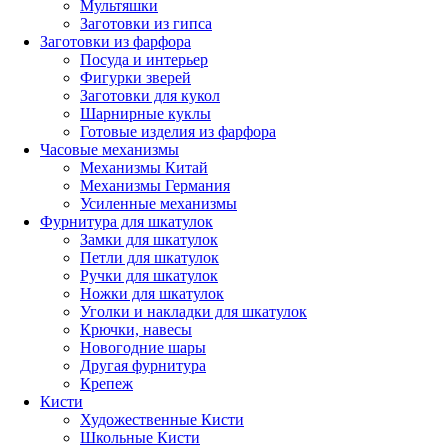
Мультяшки
Заготовки из гипса
Заготовки из фарфора
Посуда и интерьер
Фигурки зверей
Заготовки для кукол
Шарнирные куклы
Готовые изделия из фарфора
Часовые механизмы
Механизмы Китай
Механизмы Германия
Усиленные механизмы
Фурнитура для шкатулок
Замки для шкатулок
Петли для шкатулок
Ручки для шкатулок
Ножки для шкатулок
Уголки и накладки для шкатулок
Крючки, навесы
Новогодние шары
Другая фурнитура
Крепеж
Кисти
Художественные Кисти
Школьные Кисти